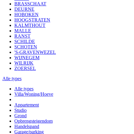
BRASSCHAAT
DEURNE
HOBOKEN
HOOGSTRATEN
KALMTHOUT
MALLE
RANST
SCHILDE
SCHOTEN
'S-GRAVENWEZEL
WIJNEGEM
WILRIJK
ZOERSEL
Alle types
Alle types
Villa/Woning/Hoeve
Appartement
Studio
Grond
Opbrengsteigendom
Handelspand
Garage/parking