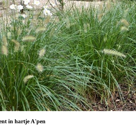
nt in hartje A'pen