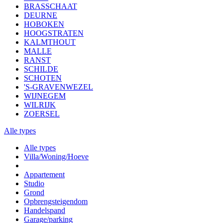
BRASSCHAAT
DEURNE
HOBOKEN
HOOGSTRATEN
KALMTHOUT
MALLE
RANST
SCHILDE
SCHOTEN
'S-GRAVENWEZEL
WIJNEGEM
WILRIJK
ZOERSEL
Alle types
Alle types
Villa/Woning/Hoeve
Appartement
Studio
Grond
Opbrengsteigendom
Handelspand
Garage/parking