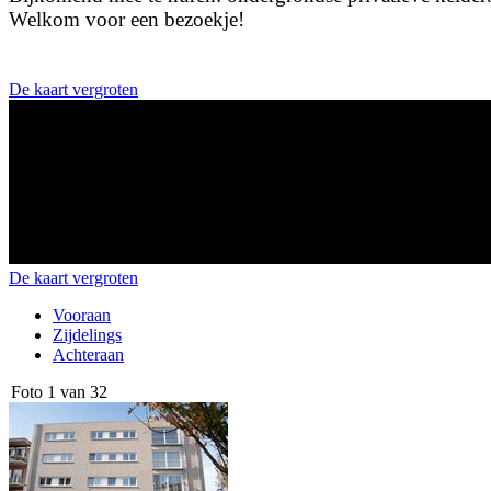
Welkom voor een bezoekje!
De kaart vergroten
De kaart vergroten
Vooraan
Zijdelings
Achteraan
Foto 1 van 32