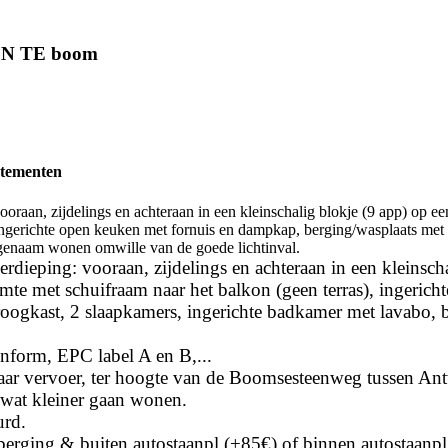
N TE boom
rtementen
oraan, zijdelings en achteraan in een kleinschalig blokje (9 app) op 
), ingerichte open keuken met fornuis en dampkap, berging/wasplaats me
genaam wonen omwille van de goede lichtinval.
dieping: vooraan, zijdelings en achteraan in een kleinscha
mte met schuifraam naar het balkon (geen terras), ingeric
roogkast, 2 slaapkamers, ingerichte badkamer met lavabo,
form, EPC label A en B,...
baar vervoer, ter hoogte van de Boomsesteenweg tussen An
r wat kleiner gaan wonen.
urd.
erging & buiten autostaanpl (+85€) of binnen autostaanpl