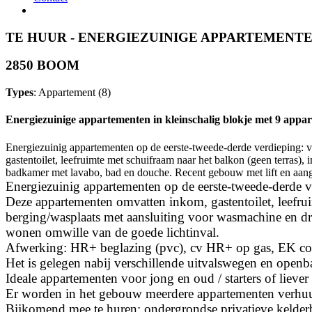
TE HUUR - ENERGIEZUINIGE APPARTEMENTE
2850 BOOM
Types
: Appartement (8)
Energiezuinige appartementen in kleinschalig blokje met 9 appa
Energiezuinig appartementen op de eerste-tweede-derde verdieping: vo
gastentoilet, leefruimte met schuifraam naar het balkon (geen terras
badkamer met lavabo, bad en douche. Recent gebouw met lift en aan
Energiezuinig appartementen op de eerste-tweede-derde ver
Deze appartementen omvatten inkom, gastentoilet, leefrui
berging/wasplaats met aansluiting voor wasmachine en d
wonen omwille van de goede lichtinval.
Afwerking: HR+ beglazing (pvc), cv HR+ op gas, EK con
Het is gelegen nabij verschillende uitvalswegen en open
Ideale appartementen voor jong en oud / starters of lieve
Er worden in het gebouw meerdere appartementen verhu
Bijkomend mee te huren: ondergrondse privatieve kelderb