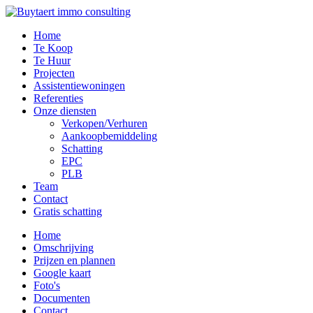
Home
Te Koop
Te Huur
Projecten
Assistentiewoningen
Referenties
Onze diensten
Verkopen/Verhuren
Aankoopbemiddeling
Schatting
EPC
PLB
Team
Contact
Gratis schatting
Home
Omschrijving
Prijzen en plannen
Google kaart
Foto's
Documenten
Contact