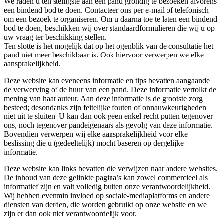
We raden u ten stelligste aan een pand grondig te bezoeken alvorens
een bindend bod te doen. Contacteer ons per e-mail of telefonisch
om een bezoek te organiseren. Om u daarna toe te laten een bindend
bod te doen, beschikken wij over standaardformulieren die wij u op
uw vraag ter beschikking stellen.
Ten slotte is het mogelijk dat op het ogenblik van de consultatie het
pand niet meer beschikbaar is. Ook hiervoor verwerpen we elke
aansprakelijkheid.
Deze website kan eveneens informatie en tips bevatten aangaande
de verwerving of de huur van een pand. Deze informatie vertolkt de
mening van haar auteur. Aan deze informatie is de grootste zorg
besteed; desondanks zijn feitelijke fouten of onnauwkeurigheden
niet uit te sluiten. U kan dan ook geen enkel recht putten tegenover
ons, noch tegenover pandeigenaars als gevolg van deze informatie.
Bovendien verwerpen wij elke aansprakelijkheid voor elke
beslissing die u (gedeeltelijk) mocht baseren op dergelijke
informatie.
Deze website kan links bevatten die verwijzen naar andere websites.
De inhoud van deze gelinkte pagina’s kan zowel commercieel als
informatief zijn en valt volledig buiten onze verantwoordelijkheid.
Wij hebben evenmin invloed op sociale-mediaplatforms en andere
diensten van derden, die worden gebruikt op onze website en we
zijn er dan ook niet verantwoordelijk voor.