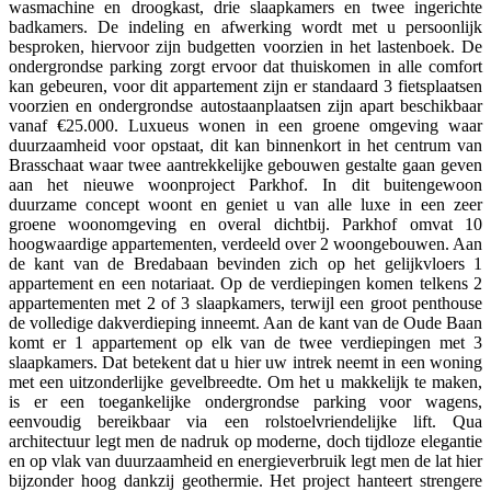
wasmachine en droogkast, drie slaapkamers en twee ingerichte
badkamers. De indeling en afwerking wordt met u persoonlijk
besproken, hiervoor zijn budgetten voorzien in het lastenboek. De
ondergrondse parking zorgt ervoor dat thuiskomen in alle comfort
kan gebeuren, voor dit appartement zijn er standaard 3 fietsplaatsen
voorzien en ondergrondse autostaanplaatsen zijn apart beschikbaar
vanaf €25.000. Luxueus wonen in een groene omgeving waar
duurzaamheid voor opstaat, dit kan binnenkort in het centrum van
Brasschaat waar twee aantrekkelijke gebouwen gestalte gaan geven
aan het nieuwe woonproject Parkhof. In dit buitengewoon
duurzame concept woont en geniet u van alle luxe in een zeer
groene woonomgeving en overal dichtbij. Parkhof omvat 10
hoogwaardige appartementen, verdeeld over 2 woongebouwen. Aan
de kant van de Bredabaan bevinden zich op het gelijkvloers 1
appartement en een notariaat. Op de verdiepingen komen telkens 2
appartementen met 2 of 3 slaapkamers, terwijl een groot penthouse
de volledige dakverdieping inneemt. Aan de kant van de Oude Baan
komt er 1 appartement op elk van de twee verdiepingen met 3
slaapkamers. Dat betekent dat u hier uw intrek neemt in een woning
met een uitzonderlijke gevelbreedte. Om het u makkelijk te maken,
is er een toegankelijke ondergrondse parking voor wagens,
eenvoudig bereikbaar via een rolstoelvriendelijke lift. Qua
architectuur legt men de nadruk op moderne, doch tijdloze elegantie
en op vlak van duurzaamheid en energieverbruik legt men de lat hier
bijzonder hoog dankzij geothermie. Het project hanteert strengere