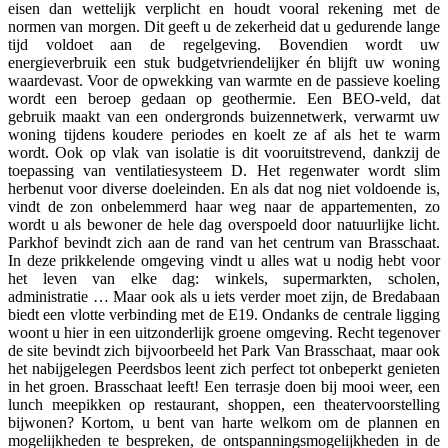
eisen dan wettelijk verplicht en houdt vooral rekening met de
normen van morgen. Dit geeft u de zekerheid dat u gedurende lange
tijd voldoet aan de regelgeving. Bovendien wordt uw
energieverbruik een stuk budgetvriendelijker én blijft uw woning
waardevast. Voor de opwekking van warmte en de passieve koeling
wordt een beroep gedaan op geothermie. Een BEO-veld, dat
gebruik maakt van een ondergronds buizennetwerk, verwarmt uw
woning tijdens koudere periodes en koelt ze af als het te warm
wordt. Ook op vlak van isolatie is dit vooruitstrevend, dankzij de
toepassing van ventilatiesysteem D. Het regenwater wordt slim
herbenut voor diverse doeleinden. En als dat nog niet voldoende is,
vindt de zon onbelemmerd haar weg naar de appartementen, zo
wordt u als bewoner de hele dag overspoeld door natuurlijke licht.
Parkhof bevindt zich aan de rand van het centrum van Brasschaat.
In deze prikkelende omgeving vindt u alles wat u nodig hebt voor
het leven van elke dag: winkels, supermarkten, scholen,
administratie … Maar ook als u iets verder moet zijn, de Bredabaan
biedt een vlotte verbinding met de E19. Ondanks de centrale ligging
woont u hier in een uitzonderlijk groene omgeving. Recht tegenover
de site bevindt zich bijvoorbeeld het Park Van Brasschaat, maar ook
het nabijgelegen Peerdsbos leent zich perfect tot onbeperkt genieten
in het groen. Brasschaat leeft! Een terrasje doen bij mooi weer, een
lunch meepikken op restaurant, shoppen, een theatervoorstelling
bijwonen? Kortom, u bent van harte welkom om de plannen en
mogelijkheden te bespreken, de ontspanningsmogelijkheden in de