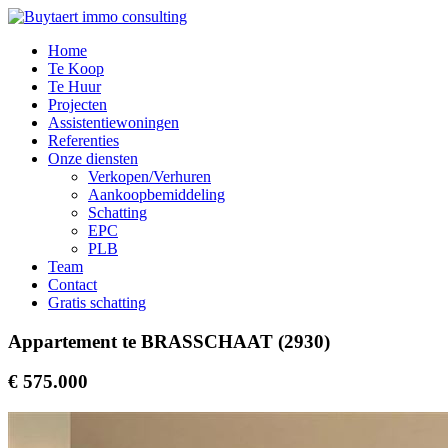
Home
Te Koop
Te Huur
Projecten
Assistentiewoningen
Referenties
Onze diensten
Verkopen/Verhuren
Aankoopbemiddeling
Schatting
EPC
PLB
Team
Contact
Gratis schatting
Appartement te BRASSCHAAT (2930)
€ 575.000