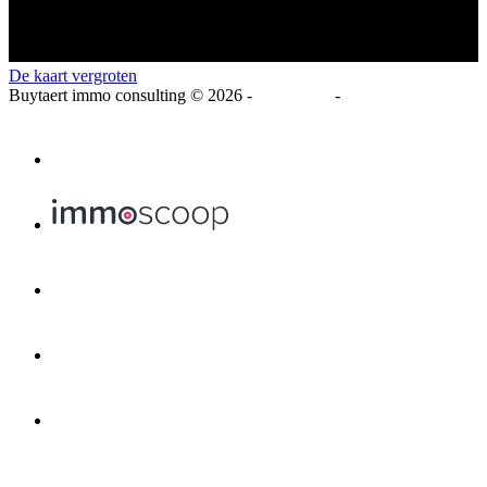
De kaart vergroten
Buytaert immo consulting
© 2026 -
Disclaimer
-
Privacy Statement