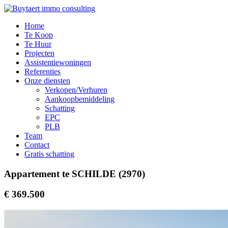
Home
Te Koop
Te Huur
Projecten
Assistentiewoningen
Referenties
Onze diensten
Verkopen/Verhuren
Aankoopbemiddeling
Schatting
EPC
PLB
Team
Contact
Gratis schatting
Appartement te SCHILDE (2970)
€ 369.500