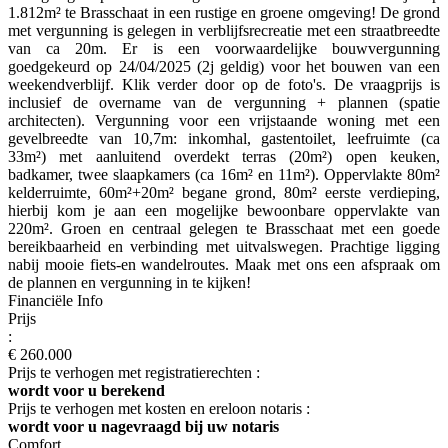
1.812m² te Brasschaat in een rustige en groene omgeving! De grond
met vergunning is gelegen in verblijfsrecreatie met een straatbreedte
van ca 20m. Er is een voorwaardelijke bouwvergunning
goedgekeurd op 24/04/2025 (2j geldig) voor het bouwen van een
weekendverblijf. Klik verder door op de foto's. De vraagprijs is
inclusief de overname van de vergunning + plannen (spatie
architecten). Vergunning voor een vrijstaande woning met een
gevelbreedte van 10,7m: inkomhal, gastentoilet, leefruimte (ca
33m²) met aanluitend overdekt terras (20m²) open keuken,
badkamer, twee slaapkamers (ca 16m² en 11m²). Oppervlakte 80m²
kelderruimte, 60m²+20m² begane grond, 80m² eerste verdieping,
hierbij kom je aan een mogelijke bewoonbare oppervlakte van
220m². Groen en centraal gelegen te Brasschaat met een goede
bereikbaarheid en verbinding met uitvalswegen. Prachtige ligging
nabij mooie fiets-en wandelroutes. Maak met ons een afspraak om
de plannen en vergunning in te kijken!
Financiële Info
Prijs
:
€ 260.000
Prijs te verhogen met registratierechten :
wordt voor u berekend
Prijs te verhogen met kosten en ereloon notaris :
wordt voor u nagevraagd bij uw notaris
Comfort