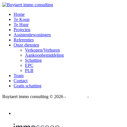
Home
Te Koop
Te Huur
Projecten
Assistentiewoningen
Referenties
Onze diensten
Verkopen/Verhuren
Aankoopbemiddeling
Schatting
EPC
PLB
Team
Contact
Gratis schatting
Buytaert immo consulting
© 2026 -
Disclaimer
-
Privacy Statement