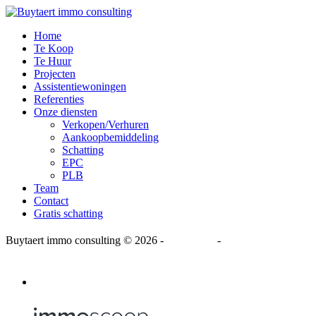
Home
Te Koop
Te Huur
Projecten
Assistentiewoningen
Referenties
Onze diensten
Verkopen/Verhuren
Aankoopbemiddeling
Schatting
EPC
PLB
Team
Contact
Gratis schatting
Buytaert immo consulting
© 2026 -
Disclaimer
-
Privacy Statement