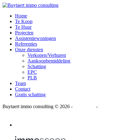
Home
Te Koop
Te Huur
Projecten
Assistentiewoningen
Referenties
Onze diensten
Verkopen/Verhuren
Aankoopbemiddeling
Schatting
EPC
PLB
Team
Contact
Gratis schatting
Buytaert immo consulting
© 2026 -
Disclaimer
-
Privacy Statement