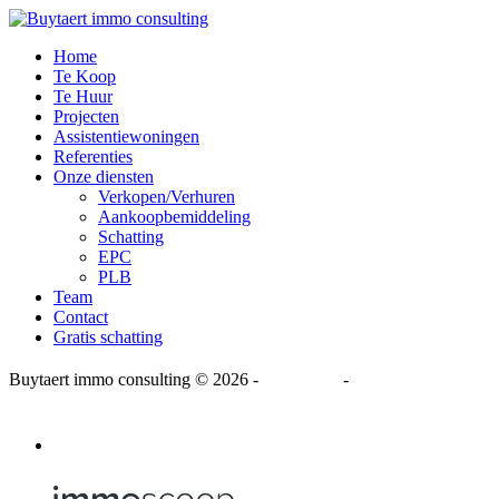
Home
Te Koop
Te Huur
Projecten
Assistentiewoningen
Referenties
Onze diensten
Verkopen/Verhuren
Aankoopbemiddeling
Schatting
EPC
PLB
Team
Contact
Gratis schatting
Buytaert immo consulting
© 2026 -
Disclaimer
-
Privacy Statement