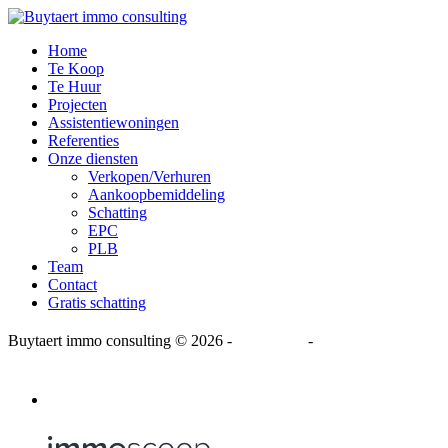
Home
Te Koop
Te Huur
Projecten
Assistentiewoningen
Referenties
Onze diensten
Verkopen/Verhuren
Aankoopbemiddeling
Schatting
EPC
PLB
Team
Contact
Gratis schatting
Buytaert immo consulting
© 2026 -
Disclaimer
-
Privacy Statement