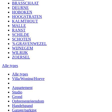
BRASSCHAAT
DEURNE
HOBOKEN
HOOGSTRATEN
KALMTHOUT
MALLE
RANST
SCHILDE
SCHOTEN
'S-GRAVENWEZEL
WIJNEGEM
WILRIJK
ZOERSEL
Alle types
Alle types
Villa/Woning/Hoeve
Appartement
Studio
Grond
Opbrengsteigendom
Handelspand
Garage/parking